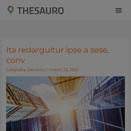
Ir
al
contenido
Ita redarguitur ipse a sese,
Ita
redarguitur
conv
ipse
Caligrafia
,
Derecho
/
marzo 22, 2021
a
sese,
conv