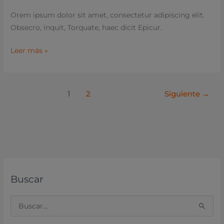
Orem ipsum dolor sit amet, consectetur adipiscing elit.
Obsecro, inquit, Torquate, haec dicit Epicur.
Leer más »
1
2
Siguiente
→
Buscar
B
u