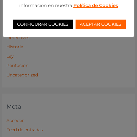
información en nuestra
Política de Cookies
Arquitectura
Caligrafia
CONFIGURAR COOKIES
ACEPTAR COOKIES
Derecho
Detectives
Historia
Ley
Peritacion
Uncategorized
Meta
Acceder
Feed de entradas