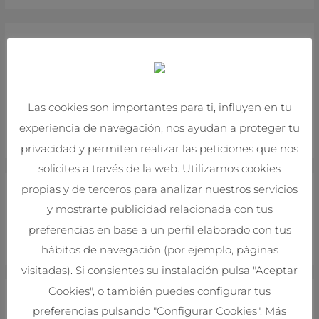
s
c
Entradas recientes
a
r
Ita redarguitur ipse a sese, conv
p
Las cookies son importantes para ti, influyen en tu
Quippe: habes enim a rhetor
o
experiencia de navegación, nos ayudan a proteger tu
Nihil minus, contraque illa heredi
r
privacidad y permiten realizar las peticiones que nos
:
solicites a través de la web. Utilizamos cookies
propias y de terceros para analizar nuestros servicios
Archivos
y mostrarte publicidad relacionada con tus
preferencias en base a un perfil elaborado con tus
marzo 2021
hábitos de navegación (por ejemplo, páginas
visitadas). Si consientes su instalación pulsa "Aceptar
Cookies", o también puedes configurar tus
Categorías
preferencias pulsando "Configurar Cookies". Más