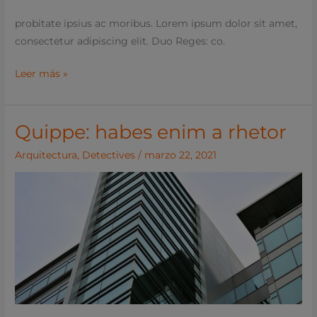
probitate ipsius ac moribus. Lorem ipsum dolor sit amet,
consectetur adipiscing elit. Duo Reges: co.
Leer más »
Quippe: habes enim a rhetor
Quippe:
habes
Arquitectura
,
Detectives
/
marzo 22, 2021
enim
a
rhetor