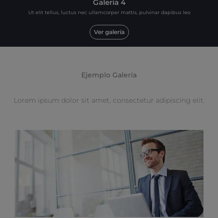
Galería 4
Ut elit tellus, luctus nec ullamcorper mattis, pulvinar dapibus leo
Ver galería
Ejemplo Galería
Lorem ipsum dolor sit amet, consectetur adipiscing elit.