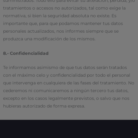
suministrados. Todo ello para evitar su alteración, pérdida, y/o
tratamientos o accesos no autorizados, tal como exige la
normativa, si bien la seguridad absoluta no existe. Es
importante que, para que podamos mantener tus datos
personales actualizados, nos informes siempre que se
produzca una modificación de los mismos.
8.- Confidencialidad
Te informamos asimismo de que tus datos serán tratados
con el máximo celo y confidencialidad por todo el personal
que intervenga en cualquiera de las fases del tratamiento. No
cederemos ni comunicaremos a ningún tercero tus datos,
excepto en los casos legalmente previstos, o salvo que nos
hubieras autorizado de forma expresa.