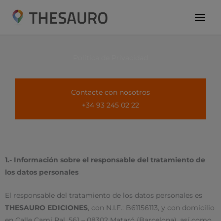
Ir
al
contenido
Política de Privacidad
Contacte con nosotros
+34 93 245 02 22
1.- Información sobre el responsable del tratamiento de
los datos personales
El responsable del tratamiento de los datos personales es
THESAURO EDICIONES
, con N.I.F.: B61156113, y con domicilio
en Calle Camí Ral, 561 – 08302 Mataró (Barcelona), así como