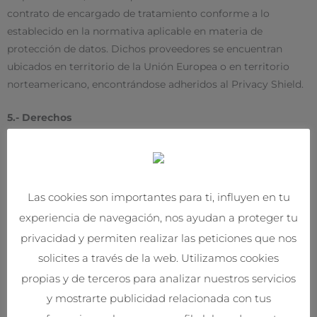
contrato de encargado de tratamiento conforme a lo
establecido en la normativa aplicable en materia de
protección de datos. Dichos proveedores se encuentran
ubicados en territorio de la Unión Europea o en territorio
norteamericano, encontrándose adheridos al Privacy Shield.
5.- Derechos
Como interesado que nos ha proporcionado tus datos
personales, tienes pleno derecho a obtener confirmación
sobre si en
THESAURO EDICIONES
estamos tratando tus
Las cookies son importantes para ti, influyen en tu
datos personales, y en concreto estás facultado para ejercitar
experiencia de navegación, nos ayudan a proteger tu
los siguientes derechos que la normativa en materia de
privacidad y permiten realizar las peticiones que nos
protección de datos te reconoce, conforme a lo previsto en
la misma:
solicites a través de la web. Utilizamos cookies
propias y de terceros para analizar nuestros servicios
Derecho a revocar en cualquier momento el
y mostrarte publicidad relacionada con tus
consentimiento prestado.